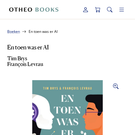
Boeken
En toen was er AI
En toen was er AI
Tim Brys
François Levrau