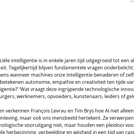
iciële intelligentie is in enkele jaren tijd uitgegroeid tot een 
teit. Tegelijkertijd blijven fundamentele vragen onderbelicht. 
mens wanneer machines onze intelligentie benaderen of zelfs
betekenen autonomie, empathie en creativiteit ten tijde van 
lligentie?’ ‘Wat vraagt deze ingrijpende technologische innov
burgers, werknemers, opvoeders, kunstenaars, leiders of gel
n verkennen François Levrau en Tim Brys hoe AI niet allee
nleving, maar ook ons mensbeeld hertekent. Ze verwerpen
nologische vooruitgang niet, maar houden een pleidooi voo
le herbezinning, verbeelding en wijsheid in een tijd van raz