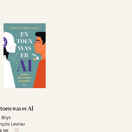
toen was er AI
 Brys
nçois Levrau
4,99