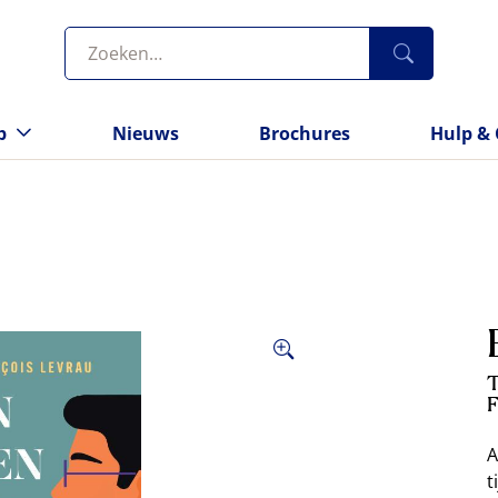
p
Nieuws
Brochures
Hulp & 
T
F
A
t