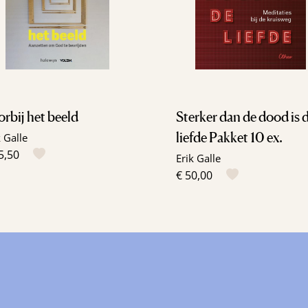
rbij het beeld
Sterker dan de dood is 
liefde Pakket 10 ex.
k Galle
5,50
Erik Galle
€ 50,00