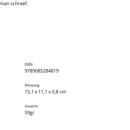
gman schreef.
ISBN
9789085284819
Afmeting
15,1 x 11,1 x 0,8 cm
Gewicht
59gr