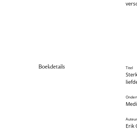
vers
Boekdetails
Titel
Ster
liefd
Ondert
Medi
Auteu
Erik 