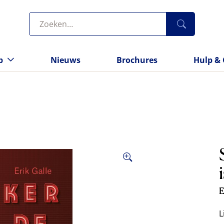
p
Nieuws
Brochures
Hulp & 
E
L