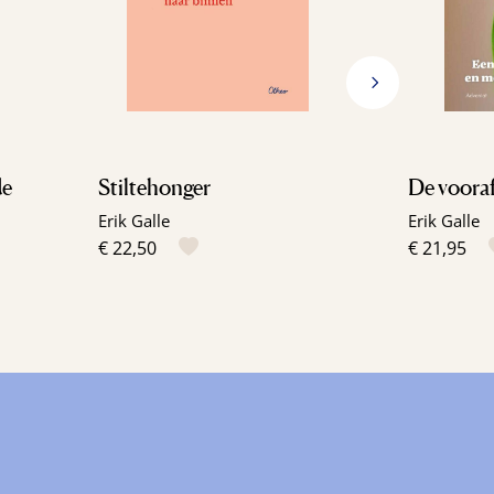
de
Stiltehonger
De voora
Erik Galle
Erik Galle
€ 22,50
€ 21,95