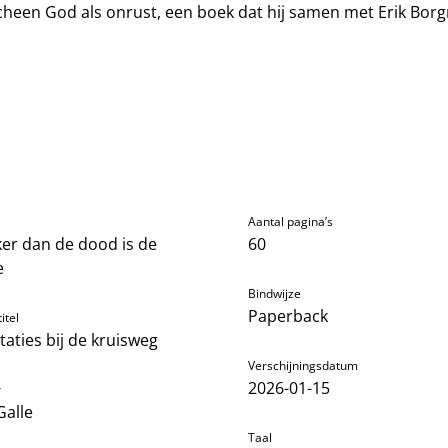
cheen God als onrust, een boek dat hij samen met Erik Bor
Aantal pagina’s
ker dan de dood is de
60
e
Bindwijze
Paperback
itel
taties bij de kruisweg
Verschijningsdatum
2026-01-15
r
Galle
Taal