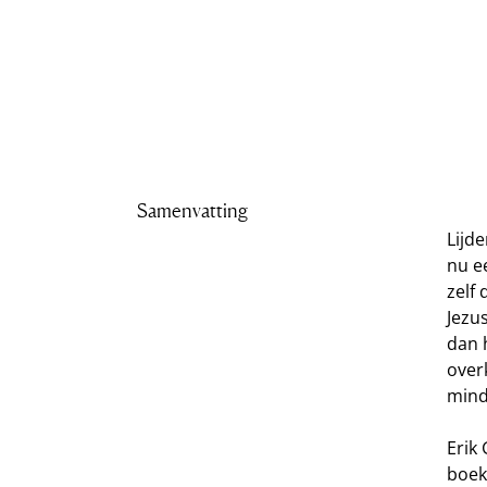
Samenvatting
Lijde
nu e
zelf
Jezus
dan h
over
mind
Erik 
boek