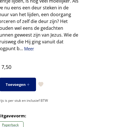
entje lijden, is nog veel moeilijker. Als
e nu eens een deur steken in de
uur van het lijden, een doorgang
orceren of zelf die deur zijn? Het
ouden wel eens de gedachten
unnen geweest zijn van Jezus. Wie de
ruisweg die Hij ging vanuit dat
ogpunt b...
Meer
 7,50
Toevoegen
rijs is per stuk en inclusief BTW
itgavevorm:
Paperback