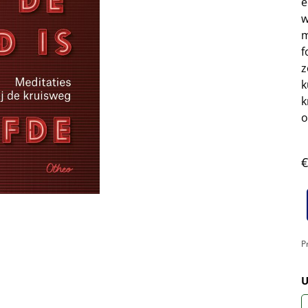
e
w
m
f
z
k
k
o
€
P
U