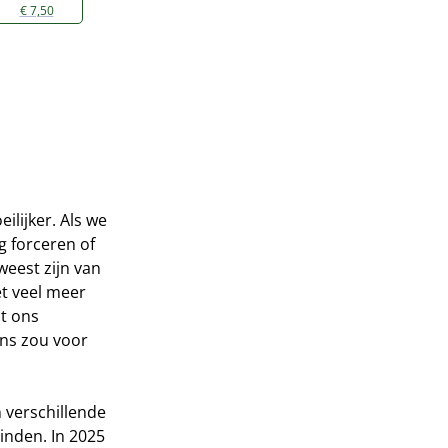
€ 7,50
eilijker. Als we
g forceren of
weest zijn van
et veel meer
at ons
ens zou voor
n verschillende
inden. In 2025