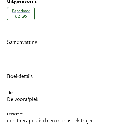
Uitgavevorm:
Paperback
€ 21,95
Samenvatting
Boekdetails
Titel
De voorafplek
Ondertitel
een therapeutisch en monastiek traject