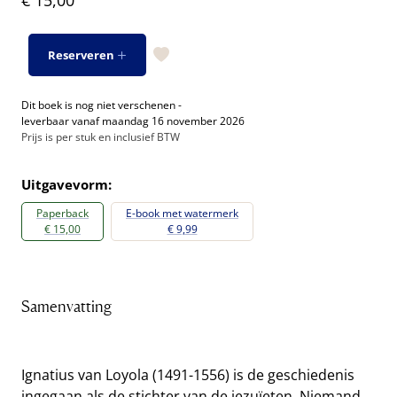
€ 15,00
Reserveren
Dit boek is nog niet verschenen -
leverbaar vanaf maandag 16 november 2026
Prijs is per stuk en inclusief BTW
Uitgavevorm:
Paperback
E-book met watermerk
€ 15,00
€ 9,99
Samenvatting
Ignatius van Loyola (1491-1556) is de geschiedenis
ingegaan als de stichter van de jezuïeten. Niemand