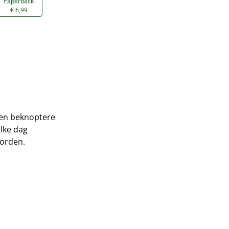
Paperback
€ 6,99
 een beknoptere
elke dag
worden.