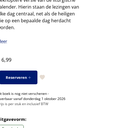
eknoptere versie van de liturgische
alender. Hierin staan de lezingen van
lke dag centraal, net als de heiligen
ie op een bepaalde dag herdacht
orden.
eer
 6,99
Reserveren
it boek is nog niet verschenen -
everbaar vanaf donderdag 1 oktober 2026
rijs is per stuk en inclusief BTW
itgavevorm: