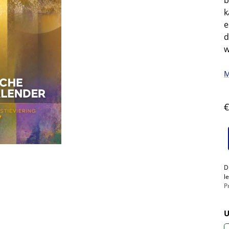
b
k
e
d
w
M
€
D
l
P
U