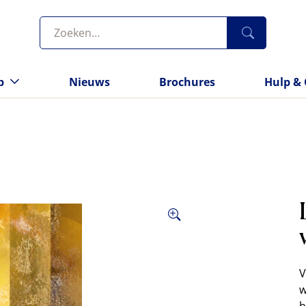
p
Nieuws
Brochures
Hulp & 
V
w