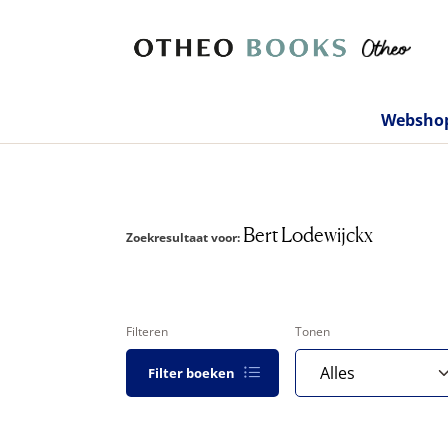
Websho
Bert Lodewijckx
Zoekresultaat voor:
Filteren
Tonen
Filter boeken