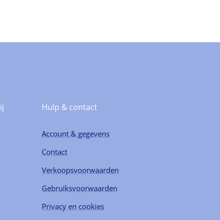
ij
Hulp & contact
Account & gegevens
Contact
Verkoopsvoorwaarden
Gebruiksvoorwaarden
Privacy en cookies